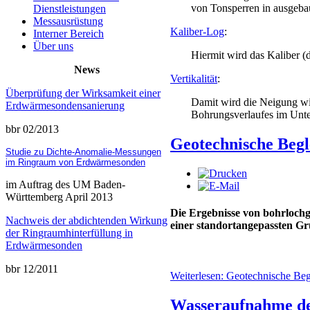
von Tonsperren in ausgeba
Dienstleistungen
Messausrüstung
Kaliber-Log
:
Interner Bereich
Über uns
Hiermit wird das Kaliber 
News
Vertikalität
:
Überprüfung der Wirksamkeit einer
Damit wird die Neigung wi
Erdwärmesondensanierung
Bohrungsverlaufes im Unt
bbr 02/2013
Geotechnische Beg
Studie zu Dichte-Anomalie-Messungen
im Ringraum von Erdwärmesonden
im Auftrag des UM Baden-
Württemberg April 2013
Die Ergebnisse von bohrlochg
Nachweis der abdichtenden Wirkung
einer standortangepassten Gr
der Ringraumhinterfüllung in
Erdwärmesonden
bbr 12/2011
Weiterlesen: Geotechnische B
Wasseraufnahme de