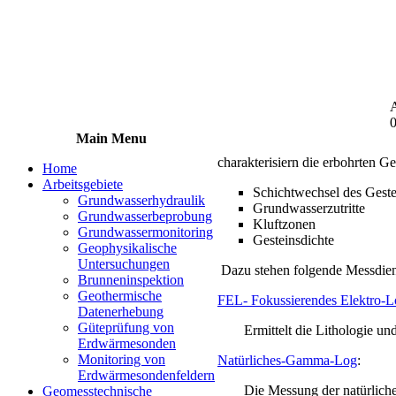
A
0
Main Menu
charakterisiern die erbohrten Ge
Home
Arbeitsgebiete
Schichtwechsel des Geste
Grundwasserhydraulik
Grundwasserzutritte
Grundwasserbeprobung
Kluftzonen
Grundwassermonitoring
Gesteinsdichte
Geophysikalische
Untersuchungen
Dazu stehen folgende Messdien
Brunneninspektion
Geothermische
FEL- Fokussierendes Elektro-
Datenerhebung
Güteprüfung von
Ermittelt die Lithologie u
Erdwärmesonden
Monitoring von
Natürliches-Gamma-Log
:
Erdwärmesondenfeldern
Die Messung der natürliche
Geomesstechnische