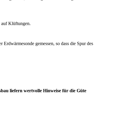
 auf Klüftungen.
er Erdwärmesonde gemessen, so dass die Spur des
au liefern wertvolle Hinweise für die Güte