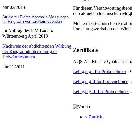
bbr 02/2013
Für diesen Verantwortungsbere
den aktuellen technischen Mögl
Studie zu Dichte-Anomalie-Messungen
im Ringraum von Erdwärmesonden
Meine messtechnischen Erfahru
Forschungsvorhaben des Wirtsc
im Auftrag des UM Baden-
Württemberg April 2013
Nachweis der abdichtenden Wirkung
Zertifikate
der Ringraumhinterfüllung in
Erdwärmesonden
AQS Analytische Qualitätssic
bbr 12/2011
Lehrgang I für Probenehmer
- 
Lehrgang II für Probenehmer
- 
Lehrgang III für Probenehmer
-
< Zurück