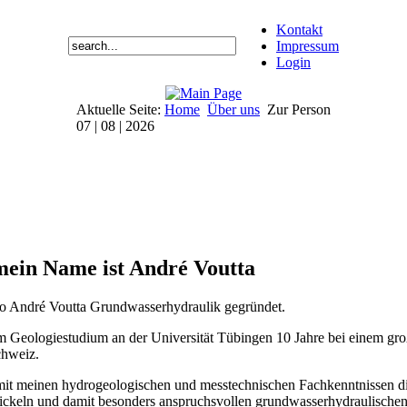
Kontakt
Impressum
Login
Aktuelle Seite:
Home
Über uns
Zur Person
07 | 08 | 2026
 mein Name ist André Voutta
ro André Voutta Grundwasserhydraulik gegründet.
m Geologiestudium an der Universität Tübingen 10 Jahre bei einem gro
chweiz.
 mit meinen hydrogeologischen und messtechnischen Fachkenntnissen d
wickeln und damit besonders anspruchsvollen grundwasserhydraulische