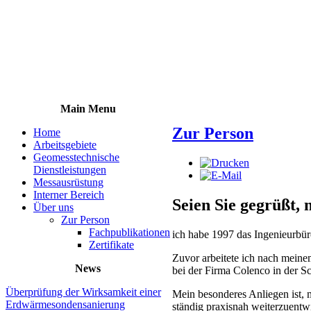
Main Menu
Zur Person
Home
Arbeitsgebiete
Geomesstechnische
Dienstleistungen
Messausrüstung
Interner Bereich
Seien Sie gegrüßt,
Über uns
Zur Person
Fachpublikationen
ich habe 1997 das Ingenieurbü
Zertifikate
Zuvor arbeitete ich nach meine
News
bei der Firma Colenco in der S
Überprüfung der Wirksamkeit einer
Mein besonderes Anliegen ist,
Erdwärmesondensanierung
ständig praxisnah weiterzuent